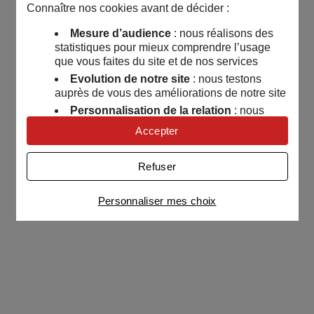
Connaître nos cookies avant de décider :
Mesure d’audience
: nous réalisons des
statistiques pour mieux comprendre l’usage
que vous faites du site et de nos services
Evolution de notre site
: nous testons
auprès de vous des améliorations de notre site
Personnalisation de la relation
: nous
nous servons de cookies pour adapter nos
Accepter
contenus et personnaliser nos offres
Univers publicitaire
: nous utilisons avec
Refuser
nos partenaires des cookies pour afficher des
publicités personnalisées
Personnaliser mes choix
Connaître notre politique cookies et la liste de nos
partenaires