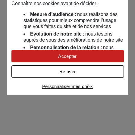
Connaître nos cookies avant de décider :
Mesure d’audience
: nous réalisons des
statistiques pour mieux comprendre l’usage
que vous faites du site et de nos services
Evolution de notre site
: nous testons
auprès de vous des améliorations de notre site
Personnalisation de la relation
: nous
nous servons de cookies pour adapter nos
Accepter
contenus et personnaliser nos offres
Univers publicitaire
: nous utilisons avec
Refuser
nos partenaires des cookies pour afficher des
publicités personnalisées
Personnaliser mes choix
Connaître notre politique cookies et la liste de nos
partenaires