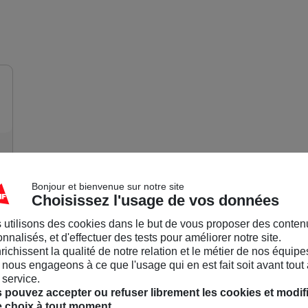
Communauté MAIF
Accueil
/
Dans le 37
/
Venez déposer vos stylos usagés à la Délégation 
Luc
Militant
07/02/25-10:40
Venez déposer vos stylos usagés à la Délég
Bonjour et bienvenue sur notre site
Choisissez l'usage de vos données
Nous collectons du matériel d'écriture usagé qui sera recyclé
"Neurofibromatoses et Recklinghausen" pour soutenir la rec
 utilisons des cookies dans le but de vous proposer des conten
des maladies génétiques.
nnalisés, et d'effectuer des tests pour améliorer notre site.
nrichissent la qualité de notre relation et le métier de nos équipe
Une boîte rouge est disposée dans le forum de la D
nous engageons à ce que l'usage qui en est fait soit avant tout 
Charles Gille, pour recueillir vos dons de matériel.
 service.
Merci à tous pour votre participation et votre soutien !
 pouvez accepter ou refuser librement les cookies et modif
e choix à tout moment.