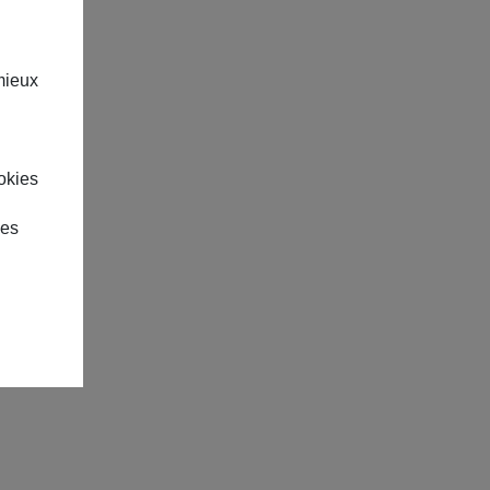
mieux
okies
des