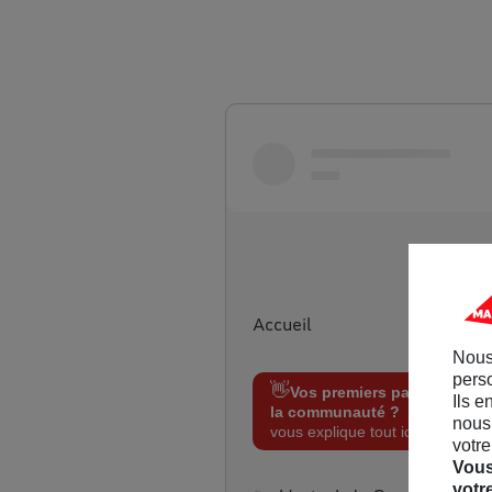
Aller sur maif.fr
Accueil
Nous
perso
👋
Vos premiers pas sur
Ils e
la communauté ?
On
nous 
vous explique tout ici !
votre
Vous
votr