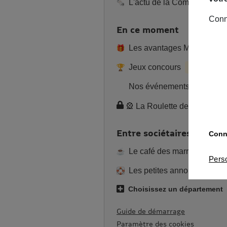
L'actu de la Commu
Conn
En ce moment
Les avantages MAIF
Jeux concours
En cours
Nos événements
🎡 La Roulette de l’été 2
Entre sociétaires
Conna
Le café des marronniers
Pers
Les petites annonces
Choisissez un département
Guide de démarrage
Paramètre des cookies