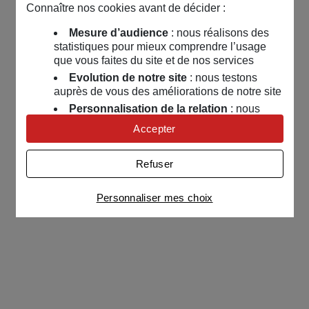
Connaître nos cookies avant de décider :
Mesure d’audience
: nous réalisons des
statistiques pour mieux comprendre l’usage
que vous faites du site et de nos services
Evolution de notre site
: nous testons
auprès de vous des améliorations de notre site
Personnalisation de la relation
: nous
nous servons de cookies pour adapter nos
Accepter
contenus et personnaliser nos offres
Univers publicitaire
: nous utilisons avec
Refuser
nos partenaires des cookies pour afficher des
publicités personnalisées
Personnaliser mes choix
Connaître notre politique cookies et la liste de nos
partenaires