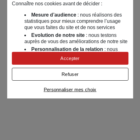
Connaître nos cookies avant de décider :
Mesure d’audience
: nous réalisons des
statistiques pour mieux comprendre l’usage
que vous faites du site et de nos services
Evolution de notre site
: nous testons
auprès de vous des améliorations de notre site
Personnalisation de la relation
: nous
nous servons de cookies pour adapter nos
Accepter
contenus et personnaliser nos offres
Univers publicitaire
: nous utilisons avec
Refuser
nos partenaires des cookies pour afficher des
publicités personnalisées
Personnaliser mes choix
Connaître notre politique cookies et la liste de nos
partenaires