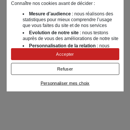
Connaître nos cookies avant de décider :
Mesure d’audience
: nous réalisons des
statistiques pour mieux comprendre l’usage
que vous faites du site et de nos services
Evolution de notre site
: nous testons
auprès de vous des améliorations de notre site
Personnalisation de la relation
: nous
nous servons de cookies pour adapter nos
Accepter
contenus et personnaliser nos offres
Univers publicitaire
: nous utilisons avec
Refuser
nos partenaires des cookies pour afficher des
publicités personnalisées
Personnaliser mes choix
Connaître notre politique cookies et la liste de nos
partenaires