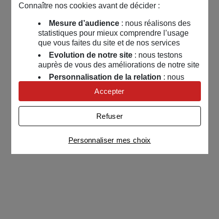
Connaître nos cookies avant de décider :
Mesure d’audience
: nous réalisons des
statistiques pour mieux comprendre l’usage
que vous faites du site et de nos services
Evolution de notre site
: nous testons
auprès de vous des améliorations de notre site
Personnalisation de la relation
: nous
nous servons de cookies pour adapter nos
Accepter
contenus et personnaliser nos offres
Univers publicitaire
: nous utilisons avec
Refuser
nos partenaires des cookies pour afficher des
publicités personnalisées
Personnaliser mes choix
Connaître notre politique cookies et la liste de nos
partenaires