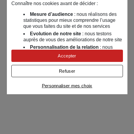
Connaître nos cookies avant de décider :
Mesure d’audience
: nous réalisons des
statistiques pour mieux comprendre l’usage
que vous faites du site et de nos services
Evolution de notre site
: nous testons
auprès de vous des améliorations de notre site
Personnalisation de la relation
: nous
nous servons de cookies pour adapter nos
Accepter
contenus et personnaliser nos offres
Univers publicitaire
: nous utilisons avec
Refuser
nos partenaires des cookies pour afficher des
publicités personnalisées
Personnaliser mes choix
Connaître notre politique cookies et la liste de nos
partenaires