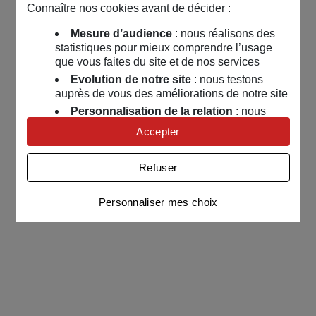
Connaître nos cookies avant de décider :
Mesure d’audience
: nous réalisons des
statistiques pour mieux comprendre l’usage
que vous faites du site et de nos services
Evolution de notre site
: nous testons
auprès de vous des améliorations de notre site
Personnalisation de la relation
: nous
nous servons de cookies pour adapter nos
Accepter
contenus et personnaliser nos offres
Univers publicitaire
: nous utilisons avec
Refuser
nos partenaires des cookies pour afficher des
publicités personnalisées
Personnaliser mes choix
Connaître notre politique cookies et la liste de nos
partenaires