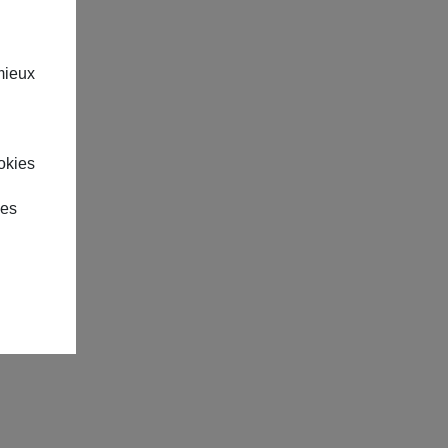
mieux
okies
des