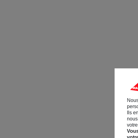
Nous
perso
Ils e
nous 
votre
Vous
votr