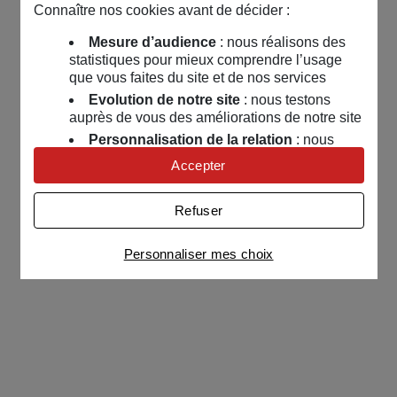
Connaître nos cookies avant de décider :
Mesure d’audience
: nous réalisons des
statistiques pour mieux comprendre l’usage
que vous faites du site et de nos services
Evolution de notre site
: nous testons
auprès de vous des améliorations de notre site
Personnalisation de la relation
: nous
nous servons de cookies pour adapter nos
Accepter
contenus et personnaliser nos offres
Univers publicitaire
: nous utilisons avec
Refuser
nos partenaires des cookies pour afficher des
publicités personnalisées
Personnaliser mes choix
Connaître notre politique cookies et la liste de nos
partenaires