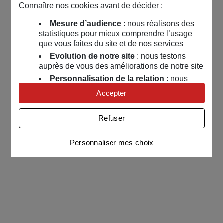
Connaître nos cookies avant de décider :
Mesure d’audience
: nous réalisons des
statistiques pour mieux comprendre l’usage
que vous faites du site et de nos services
Evolution de notre site
: nous testons
auprès de vous des améliorations de notre site
Personnalisation de la relation
: nous
nous servons de cookies pour adapter nos
Accepter
contenus et personnaliser nos offres
Univers publicitaire
: nous utilisons avec
Refuser
nos partenaires des cookies pour afficher des
publicités personnalisées
Personnaliser mes choix
Connaître notre politique cookies et la liste de nos
partenaires