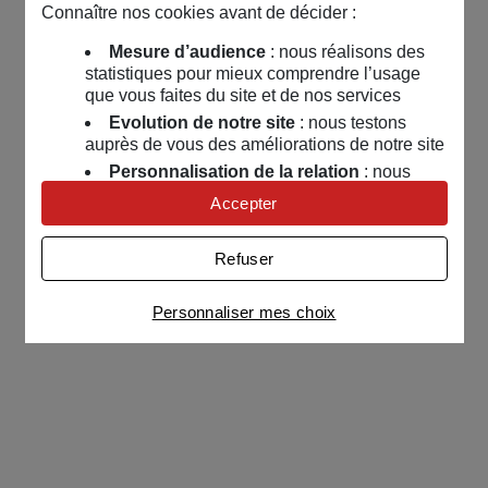
Connaître nos cookies avant de décider :
Mesure d’audience
: nous réalisons des
statistiques pour mieux comprendre l’usage
que vous faites du site et de nos services
Evolution de notre site
: nous testons
auprès de vous des améliorations de notre site
Personnalisation de la relation
: nous
nous servons de cookies pour adapter nos
Accepter
contenus et personnaliser nos offres
Univers publicitaire
: nous utilisons avec
Refuser
nos partenaires des cookies pour afficher des
publicités personnalisées
Personnaliser mes choix
Connaître notre politique cookies et la liste de nos
partenaires