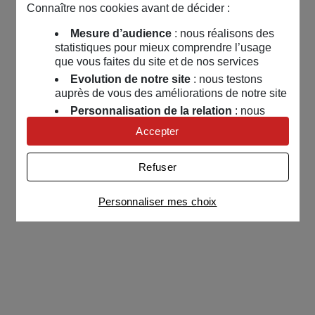
Connaître nos cookies avant de décider :
Mesure d’audience
: nous réalisons des
statistiques pour mieux comprendre l’usage
que vous faites du site et de nos services
Evolution de notre site
: nous testons
auprès de vous des améliorations de notre site
Personnalisation de la relation
: nous
nous servons de cookies pour adapter nos
Accepter
contenus et personnaliser nos offres
Univers publicitaire
: nous utilisons avec
Refuser
nos partenaires des cookies pour afficher des
publicités personnalisées
Personnaliser mes choix
Connaître notre politique cookies et la liste de nos
partenaires