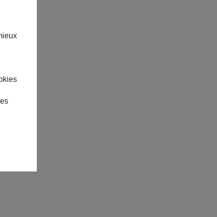
mieux
okies
des