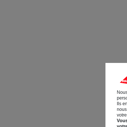
Nous
perso
Ils e
nous 
votre
Vous
votr