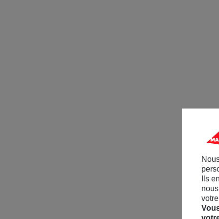
Nous
perso
Ils e
nous 
votre
Vous
votr