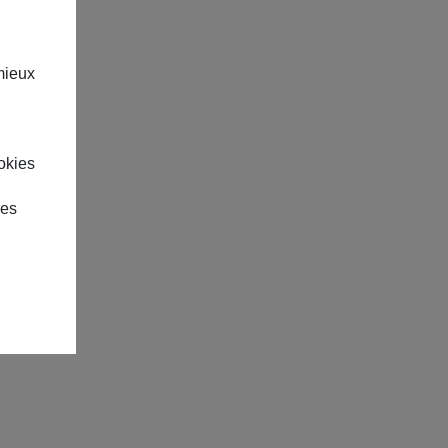
mieux
okies
des