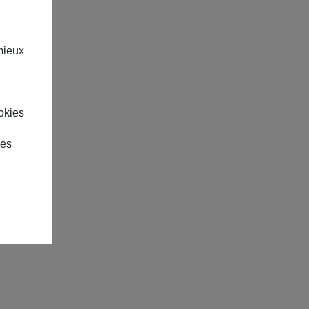
mieux
okies
des