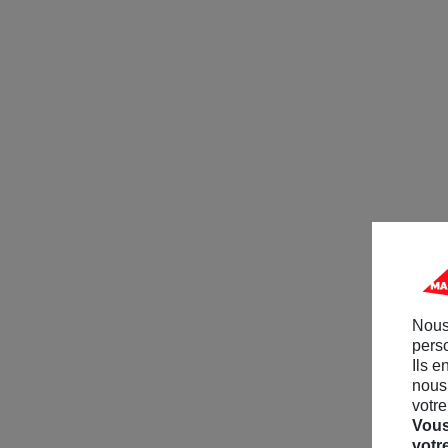
Nous
perso
Ils e
nous 
votre
Vous
votr