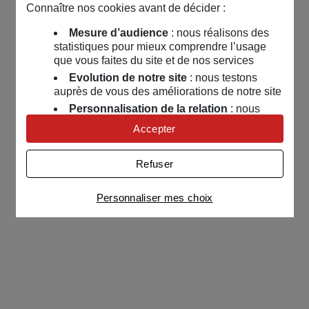
Connaître nos cookies avant de décider :
Mesure d’audience
: nous réalisons des
statistiques pour mieux comprendre l’usage
que vous faites du site et de nos services
Evolution de notre site
: nous testons
auprès de vous des améliorations de notre site
Personnalisation de la relation
: nous
nous servons de cookies pour adapter nos
Accepter
contenus et personnaliser nos offres
Univers publicitaire
: nous utilisons avec
Refuser
nos partenaires des cookies pour afficher des
publicités personnalisées
Personnaliser mes choix
Connaître notre politique cookies et la liste de nos
partenaires