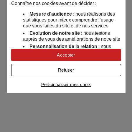
Connaître nos cookies avant de décider :
Mesure d’audience
: nous réalisons des
statistiques pour mieux comprendre l’usage
que vous faites du site et de nos services
Evolution de notre site
: nous testons
auprès de vous des améliorations de notre site
Personnalisation de la relation
: nous
nous servons de cookies pour adapter nos
Accepter
contenus et personnaliser nos offres
Univers publicitaire
: nous utilisons avec
Refuser
nos partenaires des cookies pour afficher des
publicités personnalisées
Personnaliser mes choix
Connaître notre politique cookies et la liste de nos
partenaires