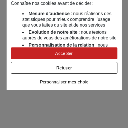
Connaître nos cookies avant de décider :
Mesure d’audience
: nous réalisons des
statistiques pour mieux comprendre l’usage
que vous faites du site et de nos services
Evolution de notre site
: nous testons
auprès de vous des améliorations de notre site
Personnalisation de la relation
: nous
nous servons de cookies pour adapter nos
Accepter
contenus et personnaliser nos offres
Univers publicitaire
: nous utilisons avec
Refuser
nos partenaires des cookies pour afficher des
publicités personnalisées
Personnaliser mes choix
Connaître notre politique cookies et la liste de nos
partenaires