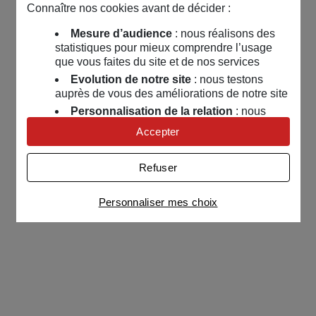
Connaître nos cookies avant de décider :
Mesure d’audience
: nous réalisons des
statistiques pour mieux comprendre l’usage
que vous faites du site et de nos services
Evolution de notre site
: nous testons
auprès de vous des améliorations de notre site
Personnalisation de la relation
: nous
nous servons de cookies pour adapter nos
Accepter
contenus et personnaliser nos offres
Univers publicitaire
: nous utilisons avec
Refuser
nos partenaires des cookies pour afficher des
publicités personnalisées
Personnaliser mes choix
Connaître notre politique cookies et la liste de nos
partenaires