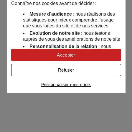
Connaître nos cookies avant de décider :
Mesure d’audience
: nous réalisons des
statistiques pour mieux comprendre l’usage
que vous faites du site et de nos services
Evolution de notre site
: nous testons
auprès de vous des améliorations de notre site
Personnalisation de la relation
: nous
nous servons de cookies pour adapter nos
Accepter
contenus et personnaliser nos offres
Univers publicitaire
: nous utilisons avec
Refuser
nos partenaires des cookies pour afficher des
publicités personnalisées
Personnaliser mes choix
Connaître notre politique cookies et la liste de nos
partenaires