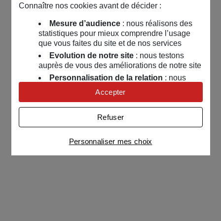
Connaître nos cookies avant de décider :
Mesure d’audience
: nous réalisons des
statistiques pour mieux comprendre l’usage
que vous faites du site et de nos services
Evolution de notre site
: nous testons
auprès de vous des améliorations de notre site
Personnalisation de la relation
: nous
nous servons de cookies pour adapter nos
Accepter
contenus et personnaliser nos offres
Univers publicitaire
: nous utilisons avec
Refuser
nos partenaires des cookies pour afficher des
publicités personnalisées
Personnaliser mes choix
Connaître notre politique cookies et la liste de nos
partenaires