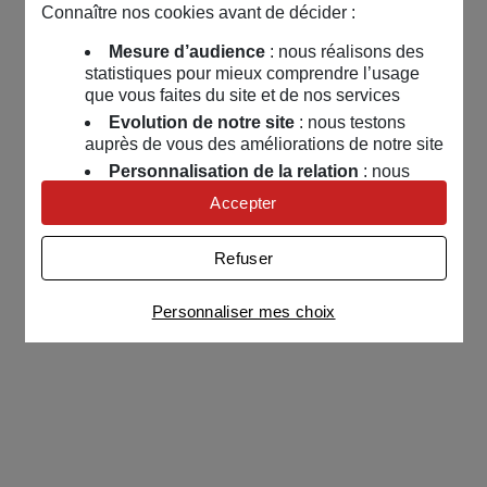
Connaître nos cookies avant de décider :
Mesure d’audience
: nous réalisons des
statistiques pour mieux comprendre l’usage
que vous faites du site et de nos services
Evolution de notre site
: nous testons
auprès de vous des améliorations de notre site
Personnalisation de la relation
: nous
nous servons de cookies pour adapter nos
Accepter
contenus et personnaliser nos offres
Univers publicitaire
: nous utilisons avec
Refuser
nos partenaires des cookies pour afficher des
publicités personnalisées
Personnaliser mes choix
Connaître notre politique cookies et la liste de nos
partenaires