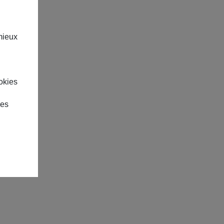
mieux
okies
des