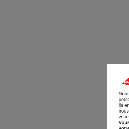
Nous
perso
Ils e
nous 
votre
Vous
votr