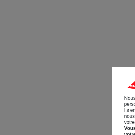
Nous
perso
Ils e
nous 
votre
Vous
votr