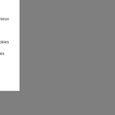
mieux
okies
des