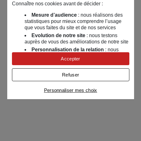
Connaître nos cookies avant de décider :
Mesure d’audience
: nous réalisons des
statistiques pour mieux comprendre l’usage
que vous faites du site et de nos services
Evolution de notre site
: nous testons
auprès de vous des améliorations de notre site
Personnalisation de la relation
: nous
nous servons de cookies pour adapter nos
Accepter
contenus et personnaliser nos offres
Univers publicitaire
: nous utilisons avec
Refuser
nos partenaires des cookies pour afficher des
publicités personnalisées
Personnaliser mes choix
Connaître notre politique cookies et la liste de nos
partenaires