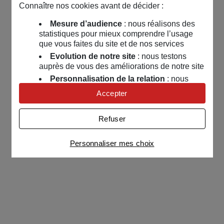
Connaître nos cookies avant de décider :
Mesure d’audience
: nous réalisons des
statistiques pour mieux comprendre l’usage
que vous faites du site et de nos services
Evolution de notre site
: nous testons
auprès de vous des améliorations de notre site
Personnalisation de la relation
: nous
nous servons de cookies pour adapter nos
Accepter
contenus et personnaliser nos offres
Univers publicitaire
: nous utilisons avec
Refuser
nos partenaires des cookies pour afficher des
publicités personnalisées
Personnaliser mes choix
Connaître notre politique cookies et la liste de nos
partenaires