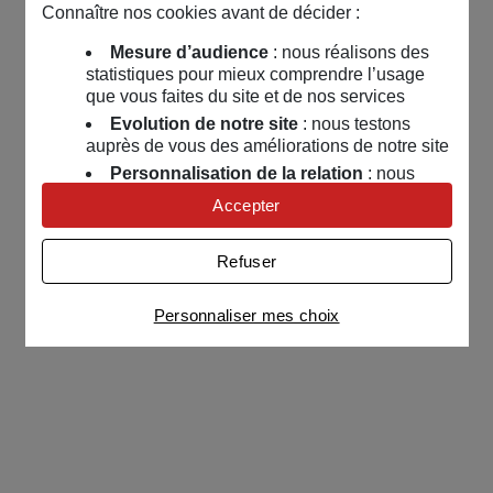
Connaître nos cookies avant de décider :
Mesure d’audience
: nous réalisons des
statistiques pour mieux comprendre l’usage
que vous faites du site et de nos services
Evolution de notre site
: nous testons
auprès de vous des améliorations de notre site
Personnalisation de la relation
: nous
nous servons de cookies pour adapter nos
Accepter
contenus et personnaliser nos offres
Univers publicitaire
: nous utilisons avec
Refuser
nos partenaires des cookies pour afficher des
publicités personnalisées
Personnaliser mes choix
Connaître notre politique cookies et la liste de nos
partenaires