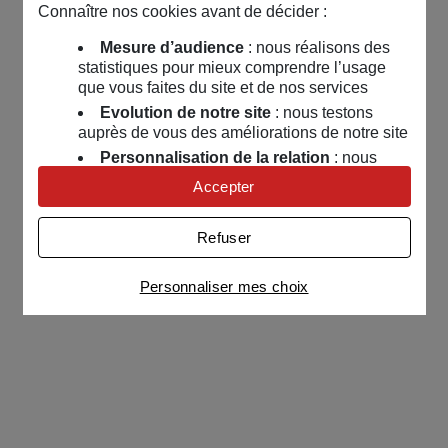
Connaître nos cookies avant de décider :
Mesure d’audience
: nous réalisons des
statistiques pour mieux comprendre l’usage
que vous faites du site et de nos services
Evolution de notre site
: nous testons
auprès de vous des améliorations de notre site
Personnalisation de la relation
: nous
nous servons de cookies pour adapter nos
Accepter
contenus et personnaliser nos offres
Univers publicitaire
: nous utilisons avec
Refuser
nos partenaires des cookies pour afficher des
publicités personnalisées
Personnaliser mes choix
Connaître notre politique cookies et la liste de nos
partenaires