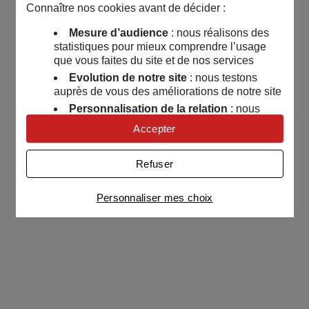
Connaître nos cookies avant de décider :
Mesure d’audience
: nous réalisons des
statistiques pour mieux comprendre l’usage
que vous faites du site et de nos services
Evolution de notre site
: nous testons
auprès de vous des améliorations de notre site
Personnalisation de la relation
: nous
nous servons de cookies pour adapter nos
Accepter
contenus et personnaliser nos offres
Univers publicitaire
: nous utilisons avec
Refuser
nos partenaires des cookies pour afficher des
publicités personnalisées
Personnaliser mes choix
Connaître notre politique cookies et la liste de nos
partenaires