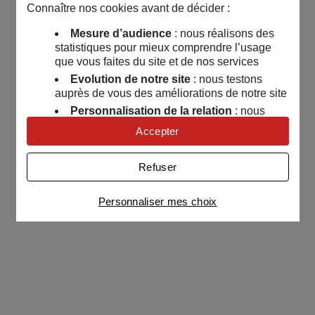
Connaître nos cookies avant de décider :
Mesure d’audience
: nous réalisons des
statistiques pour mieux comprendre l’usage
que vous faites du site et de nos services
Evolution de notre site
: nous testons
auprès de vous des améliorations de notre site
Personnalisation de la relation
: nous
nous servons de cookies pour adapter nos
Accepter
contenus et personnaliser nos offres
Univers publicitaire
: nous utilisons avec
Refuser
nos partenaires des cookies pour afficher des
publicités personnalisées
Personnaliser mes choix
Connaître notre politique cookies et la liste de nos
partenaires