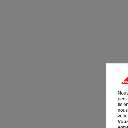
Nous
perso
Ils e
nous 
votre
Vous
votr