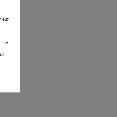
mieux
okies
des