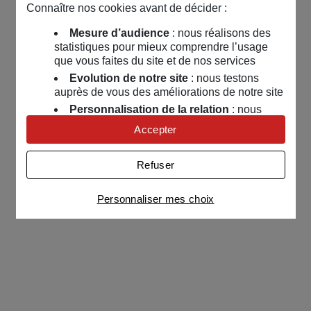
Connaître nos cookies avant de décider :
Mesure d’audience
: nous réalisons des
statistiques pour mieux comprendre l’usage
que vous faites du site et de nos services
Evolution de notre site
: nous testons
auprès de vous des améliorations de notre site
Personnalisation de la relation
: nous
nous servons de cookies pour adapter nos
Accepter
contenus et personnaliser nos offres
Univers publicitaire
: nous utilisons avec
Refuser
nos partenaires des cookies pour afficher des
publicités personnalisées
Personnaliser mes choix
Connaître notre politique cookies et la liste de nos
partenaires