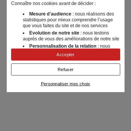
Connaître nos cookies avant de décider :
Mesure d’audience
: nous réalisons des
statistiques pour mieux comprendre l’usage
que vous faites du site et de nos services
Evolution de notre site
: nous testons
auprès de vous des améliorations de notre site
Personnalisation de la relation
: nous
nous servons de cookies pour adapter nos
Accepter
contenus et personnaliser nos offres
Univers publicitaire
: nous utilisons avec
Refuser
nos partenaires des cookies pour afficher des
publicités personnalisées
Personnaliser mes choix
Connaître notre politique cookies et la liste de nos
partenaires