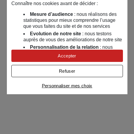
Connaître nos cookies avant de décider :
Mesure d’audience
: nous réalisons des
statistiques pour mieux comprendre l’usage
que vous faites du site et de nos services
Evolution de notre site
: nous testons
auprès de vous des améliorations de notre site
Personnalisation de la relation
: nous
nous servons de cookies pour adapter nos
Accepter
contenus et personnaliser nos offres
Univers publicitaire
: nous utilisons avec
Refuser
nos partenaires des cookies pour afficher des
publicités personnalisées
Personnaliser mes choix
Connaître notre politique cookies et la liste de nos
partenaires